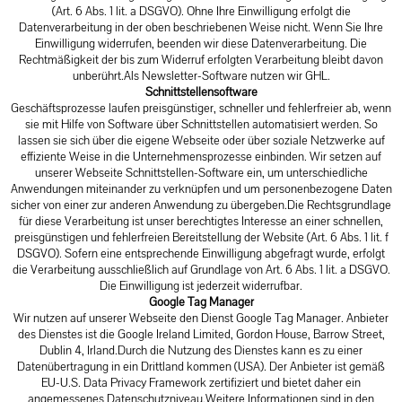
(Art. 6 Abs. 1 lit. a DSGVO). Ohne Ihre Einwilligung erfolgt die
Datenverarbeitung in der oben beschriebenen Weise nicht. Wenn Sie Ihre
Einwilligung widerrufen, beenden wir diese Datenverarbeitung. Die
Rechtmäßigkeit der bis zum Widerruf erfolgten Verarbeitung bleibt davon
unberührt.Als Newsletter-Software nutzen wir GHL.
Schnittstellensoftware
Geschäftsprozesse laufen preisgünstiger, schneller und fehlerfreier ab, wenn
sie mit Hilfe von Software über Schnittstellen automatisiert werden. So
lassen sie sich über die eigene Webseite oder über soziale Netzwerke auf
effiziente Weise in die Unternehmensprozesse einbinden. Wir setzen auf
unserer Webseite Schnittstellen-Software ein, um unterschiedliche
Anwendungen miteinander zu verknüpfen und um personenbezogene Daten
sicher von einer zur anderen Anwendung zu übergeben.Die Rechtsgrundlage
für diese Verarbeitung ist unser berechtigtes Interesse an einer schnellen,
preisgünstigen und fehlerfreien Bereitstellung der Website (Art. 6 Abs. 1 lit. f
DSGVO). Sofern eine entsprechende Einwilligung abgefragt wurde, erfolgt
die Verarbeitung ausschließlich auf Grundlage von Art. 6 Abs. 1 lit. a DSGVO.
Die Einwilligung ist jederzeit widerrufbar.
Google Tag Manager
Wir nutzen auf unserer Webseite den Dienst Google Tag Manager. Anbieter
des Dienstes ist die Google Ireland Limited, Gordon House, Barrow Street,
Dublin 4, Irland.Durch die Nutzung des Dienstes kann es zu einer
Datenübertragung in ein Drittland kommen (USA). Der Anbieter ist gemäß
EU-U.S. Data Privacy Framework zertifiziert und bietet daher ein
angemessenes Datenschutzniveau.Weitere Informationen sind in den