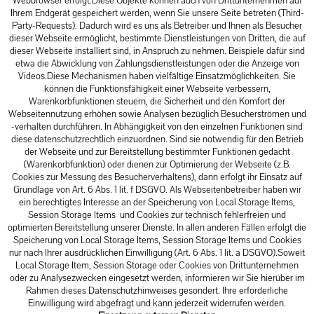
Webbrowser erfolgt.Diese Objekte können auch von Drittunternehmen auf
Ihrem Endgerät gespeichert werden, wenn Sie unsere Seite betreten (Third-
Party-Requests). Dadurch wird es uns als Betreiber und Ihnen als Besucher
dieser Webseite ermöglicht, bestimmte Dienstleistungen von Dritten, die auf
dieser Webseite installiert sind, in Anspruch zu nehmen. Beispiele dafür sind
etwa die Abwicklung von Zahlungsdienstleistungen oder die Anzeige von
Videos.Diese Mechanismen haben vielfältige Einsatzmöglichkeiten. Sie
können die Funktionsfähigkeit einer Webseite verbessern,
Warenkorbfunktionen steuern, die Sicherheit und den Komfort der
Webseitennutzung erhöhen sowie Analysen bezüglich Besucherströmen und
-verhalten durchführen. In Abhängigkeit von den einzelnen Funktionen sind
diese datenschutzrechtlich einzuordnen. Sind sie notwendig für den Betrieb
der Webseite und zur Bereitstellung bestimmter Funktionen gedacht
(Warenkorbfunktion) oder dienen zur Optimierung der Webseite (z.B.
Cookies zur Messung des Besucherverhaltens), dann erfolgt ihr Einsatz auf
Grundlage von Art. 6 Abs. 1 lit. f DSGVO. Als Webseitenbetreiber haben wir
ein berechtigtes Interesse an der Speicherung von Local Storage Items,
Session Storage Items und Cookies zur technisch fehlerfreien und
optimierten Bereitstellung unserer Dienste. In allen anderen Fällen erfolgt die
Speicherung von Local Storage Items, Session Storage Items und Cookies
nur nach Ihrer ausdrücklichen Einwilligung (Art. 6 Abs. 1 lit. a DSGVO).Soweit
Local Storage Item, Session Storage oder Cookies von Drittunternehmen
oder zu Analysezwecken eingesetzt werden, informieren wir Sie hierüber im
Rahmen dieses Datenschutzhinweises gesondert. Ihre erforderliche
Einwilligung wird abgefragt und kann jederzeit widerrufen werden.