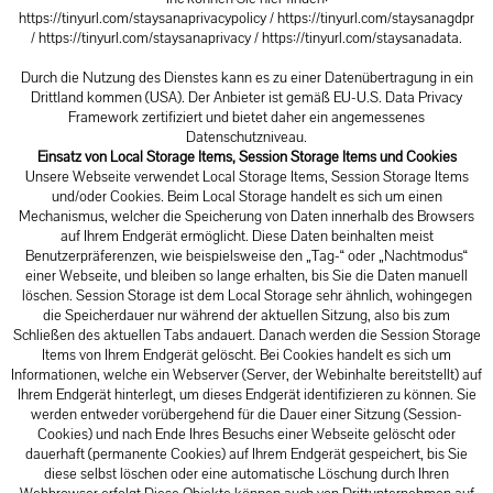
https://tinyurl.com/staysanaprivacypolicy
/
https://tinyurl.com/staysanagdpr
/
https://tinyurl.com/staysanaprivacy
/
https://tinyurl.com/staysanadata
.
Durch die Nutzung des Dienstes kann es zu einer Datenübertragung in ein
Drittland kommen (USA). Der Anbieter ist gemäß EU-U.S. Data Privacy
Framework zertifiziert und bietet daher ein angemessenes
Datenschutzniveau.
Einsatz von Local Storage Items, Session Storage Items und Cookies
Unsere Webseite verwendet Local Storage Items, Session Storage Items
und/oder Cookies. Beim Local Storage handelt es sich um einen
Mechanismus, welcher die Speicherung von Daten innerhalb des Browsers
auf Ihrem Endgerät ermöglicht. Diese Daten beinhalten meist
Benutzerpräferenzen, wie beispielsweise den „Tag-“ oder „Nachtmodus“
einer Webseite, und bleiben so lange erhalten, bis Sie die Daten manuell
löschen. Session Storage ist dem Local Storage sehr ähnlich, wohingegen
die Speicherdauer nur während der aktuellen Sitzung, also bis zum
Schließen des aktuellen Tabs andauert. Danach werden die Session Storage
Items von Ihrem Endgerät gelöscht. Bei Cookies handelt es sich um
Informationen, welche ein Webserver (Server, der Webinhalte bereitstellt) auf
Ihrem Endgerät hinterlegt, um dieses Endgerät identifizieren zu können. Sie
werden entweder vorübergehend für die Dauer einer Sitzung (Session-
Cookies) und nach Ende Ihres Besuchs einer Webseite gelöscht oder
dauerhaft (permanente Cookies) auf Ihrem Endgerät gespeichert, bis Sie
diese selbst löschen oder eine automatische Löschung durch Ihren