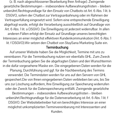
(z. B. nach abgeschlossener Bearbeitung Ihrer Anfrage). Zwingende
gesetzliche Bestimmungen – insbesondere Aufbewahrungsfristen – bleiben
unberührt.Rechtsgrundlage für den Einsatz von Chatbots ist Art. 6 Abs. 1 lit. b
DSGVO, sofern der Chatbot zur Vertragsanbahnung oder im Rahmen der
Vertragserfüllung eingesetzt wird. Sofern eine entsprechende Einwilligung
abgefragt wurde, erfolgt die Verarbeitung ausschließlich auf Grundlage von
Art. 6 Abs. 1 lit. a DSGVO. Die Einwilligung ist jederzeit widerrufbar. In allen
anderen Fällen erfolgt der Einsatz auf Grundlage unseres berechtigten
Interesses an einer möglichst effektiven Kundenkommunikation (Art. 6 Abs. 1
lit. f DSGVO).Wir setzen den Chatbot von StaySana Marketing Suite ein.
Terminbuchung
Auf unserer Website haben Sie die Möglichkeit, Termine mit uns zu
vereinbaren. Für die Terminbuchung nutzen wir ebenfalls GHL. Zum Zweck
der Terminbuchung geben Sie die abgefragten Daten und den Wunschtermin
in die dafür vorgesehene Maske ein. Die eingegebenen Daten werden für die
Planung, Durchführung und ggf. für die Nachbereitung des Termins
verwendet. Die Termindaten werden für uns auf den Servern von GHL
gespeichert.Die von Ihnen eingegebenen Daten verbleiben bei uns, bis Sie
uns zur Löschung auffordern, Ihre Einwilligung zur Speicherung widerrufen
oder der Zweck für die Datenspeicherung entfällt. Zwingende gesetzliche
Bestimmungen – insbesondere Aufbewahrungsfristen – bleiben
unberührt.Rechtsgrundlage für die Datenverarbeitung ist Art. 6 Abs. 1 lit. f
DSGVO. Der Websitebetreiber hat ein berechtigtes Interesse an einer
möglichst unkomplizierten Terminvereinbarung mit Interessenten und
Kunden.