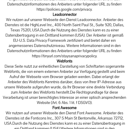
Datenschutzinformationen des Anbieters unter folgender URL zu finden:
https://policies.google.com/privacy
.
Leadconnector
Wir nutzen auf unserer Webseite den Dienst Leadconnector. Anbieter des
Dienstes ist die HighLevel Inc., 400 North Saint Paul St., Suite 920, Dallas,
Texas 75201, USA.Durch die Nutzung des Dienstes kann es zu einer
Datenübertragung in ein Drittland kommen (USA). Der Anbieter ist gemäß
EU-U.S. Data Privacy Framework zertifiziert und bietet daher ein
angemessenes Datenschutzniveau. Weitere Informationen sind in den
Datenschutzinformationen des Anbieters unter folgender URL zu finden:
https://tinyurl.com/staysanaprivacypolicy
.
Webfonts
Diese Seite nutzt zur einheitlichen Darstellung von Schriftarten sogenannte
Webfonts, die von einem externen Anbieter zur Verfügung gestellt und beim
Aufruf der Webseite vom Browser geladen werden. Dabei erlangt der
Anbieter des Webfonts Kenntnis darüber, dass von Ihrer IP-Adresse aus
unsere Webseite aufgerufen wurde, da Ihr Browser eine direkte Verbindung
zum Anbieter des Webfonts herstellt.Die Rechtsgrundlage für diese
Verarbeitung ist unser berechtigtes Interesse an einer optisch ansprechenden
Website (Art. 6 Abs. 1 lit. f DSGVO).
Font Awesome
Wir nutzen auf unserer Webseite den Dienst Font Awesome. Anbieter des
Dienstes ist die Fonticons Inc., 307 S Main St Bentonville, Arkansas 72712,
USA.Durch die Nutzung des Dienstes kann es zu einer Datenübertragung in
ein Drittland kommen (USA).Weitere Informationen sind in den