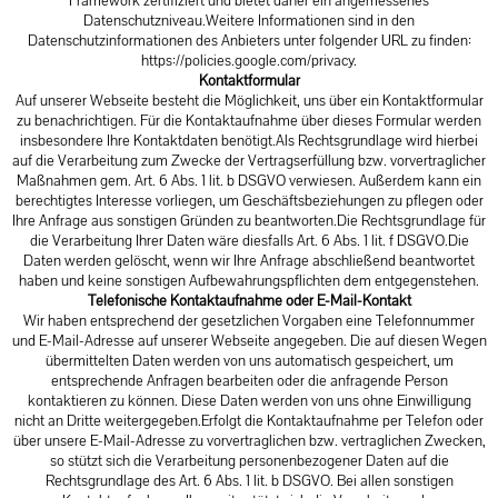
Framework zertifiziert und bietet daher ein angemessenes
Datenschutzniveau.Weitere Informationen sind in den
Datenschutzinformationen des Anbieters unter folgender URL zu finden:
https://policies.google.com/privacy
.
Kontaktformular
Auf unserer Webseite besteht die Möglichkeit, uns über ein Kontaktformular
zu benachrichtigen. Für die Kontaktaufnahme über dieses Formular werden
insbesondere Ihre Kontaktdaten benötigt.Als Rechtsgrundlage wird hierbei
auf die Verarbeitung zum Zwecke der Vertragserfüllung bzw. vorvertraglicher
Maßnahmen gem. Art. 6 Abs. 1 lit. b DSGVO verwiesen. Außerdem kann ein
berechtigtes Interesse vorliegen, um Geschäftsbeziehungen zu pflegen oder
Ihre Anfrage aus sonstigen Gründen zu beantworten.Die Rechtsgrundlage für
die Verarbeitung Ihrer Daten wäre diesfalls Art. 6 Abs. 1 lit. f DSGVO.Die
Daten werden gelöscht, wenn wir Ihre Anfrage abschließend beantwortet
haben und keine sonstigen Aufbewahrungspflichten dem entgegenstehen.
Telefonische Kontaktaufnahme oder E-Mail-Kontakt
Wir haben entsprechend der gesetzlichen Vorgaben eine Telefonnummer
und E-Mail-Adresse auf unserer Webseite angegeben. Die auf diesen Wegen
übermittelten Daten werden von uns automatisch gespeichert, um
entsprechende Anfragen bearbeiten oder die anfragende Person
kontaktieren zu können. Diese Daten werden von uns ohne Einwilligung
nicht an Dritte weitergegeben.Erfolgt die Kontaktaufnahme per Telefon oder
über unsere E-Mail-Adresse zu vorvertraglichen bzw. vertraglichen Zwecken,
so stützt sich die Verarbeitung personenbezogener Daten auf die
Rechtsgrundlage des Art. 6 Abs. 1 lit. b DSGVO. Bei allen sonstigen