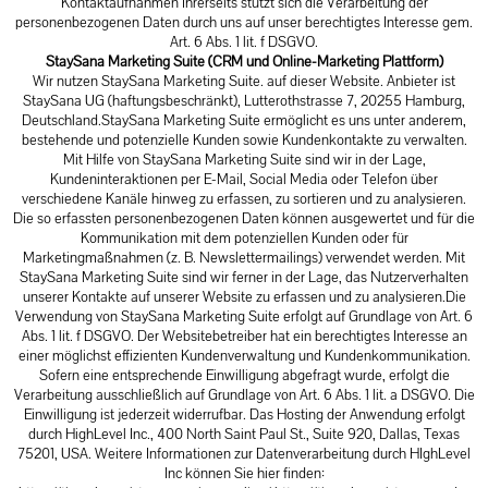
Kontaktaufnahmen Ihrerseits stützt sich die Verarbeitung der
personenbezogenen Daten durch uns auf unser berechtigtes Interesse gem.
Art. 6 Abs. 1 lit. f DSGVO.
StaySana Marketing Suite (CRM und Online-Marketing Plattform)
Wir nutzen StaySana Marketing Suite. auf dieser Website. Anbieter ist
StaySana UG (haftungsbeschränkt), Lutterothstrasse 7, 20255 Hamburg,
Deutschland.StaySana Marketing Suite ermöglicht es uns unter anderem,
bestehende und potenzielle Kunden sowie Kundenkontakte zu verwalten.
Mit Hilfe von StaySana Marketing Suite sind wir in der Lage,
Kundeninteraktionen per E-Mail, Social Media oder Telefon über
verschiedene Kanäle hinweg zu erfassen, zu sortieren und zu analysieren.
Die so erfassten personenbezogenen Daten können ausgewertet und für die
Kommunikation mit dem potenziellen Kunden oder für
Marketingmaßnahmen (z. B. Newslettermailings) verwendet werden. Mit
StaySana Marketing Suite sind wir ferner in der Lage, das Nutzerverhalten
unserer Kontakte auf unserer Website zu erfassen und zu analysieren.Die
Verwendung von StaySana Marketing Suite erfolgt auf Grundlage von Art. 6
Abs. 1 lit. f DSGVO. Der Websitebetreiber hat ein berechtigtes Interesse an
einer möglichst effizienten Kundenverwaltung und Kundenkommunikation.
Sofern eine entsprechende Einwilligung abgefragt wurde, erfolgt die
Verarbeitung ausschließlich auf Grundlage von Art. 6 Abs. 1 lit. a DSGVO. Die
Einwilligung ist jederzeit widerrufbar. Das Hosting der Anwendung erfolgt
durch HighLevel Inc., 400 North Saint Paul St., Suite 920, Dallas, Texas
75201, USA. Weitere Informationen zur Datenverarbeitung durch HIghLevel
Inc können Sie hier finden: