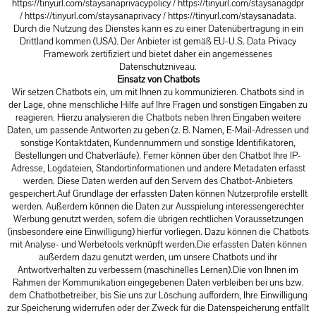
https://tinyurl.com/staysanaprivacypolicy
/
https://tinyurl.com/staysanagdpr
/
https://tinyurl.com/staysanaprivacy
/
https://tinyurl.com/staysanadata
.
Durch die Nutzung des Dienstes kann es zu einer Datenübertragung in ein
Drittland kommen (USA). Der Anbieter ist gemäß EU-U.S. Data Privacy
Framework zertifiziert und bietet daher ein angemessenes
Datenschutzniveau.
Einsatz von Chatbots
Wir setzen Chatbots ein, um mit Ihnen zu kommunizieren. Chatbots sind in
der Lage, ohne menschliche Hilfe auf Ihre Fragen und sonstigen Eingaben zu
reagieren. Hierzu analysieren die Chatbots neben Ihren Eingaben weitere
Daten, um passende Antworten zu geben (z. B. Namen, E-Mail-Adressen und
sonstige Kontaktdaten, Kundennummern und sonstige Identifikatoren,
Bestellungen und Chatverläufe). Ferner können über den Chatbot Ihre IP-
Adresse, Logdateien, Standortinformationen und andere Metadaten erfasst
werden. Diese Daten werden auf den Servern des Chatbot-Anbieters
gespeichert.Auf Grundlage der erfassten Daten können Nutzerprofile erstellt
werden. Außerdem können die Daten zur Ausspielung interessengerechter
Werbung genutzt werden, sofern die übrigen rechtlichen Voraussetzungen
(insbesondere eine Einwilligung) hierfür vorliegen. Dazu können die Chatbots
mit Analyse- und Werbetools verknüpft werden.Die erfassten Daten können
außerdem dazu genutzt werden, um unsere Chatbots und ihr
Antwortverhalten zu verbessern (maschinelles Lernen).Die von Ihnen im
Rahmen der Kommunikation eingegebenen Daten verbleiben bei uns bzw.
dem Chatbotbetreiber, bis Sie uns zur Löschung auffordern, Ihre Einwilligung
zur Speicherung widerrufen oder der Zweck für die Datenspeicherung entfällt