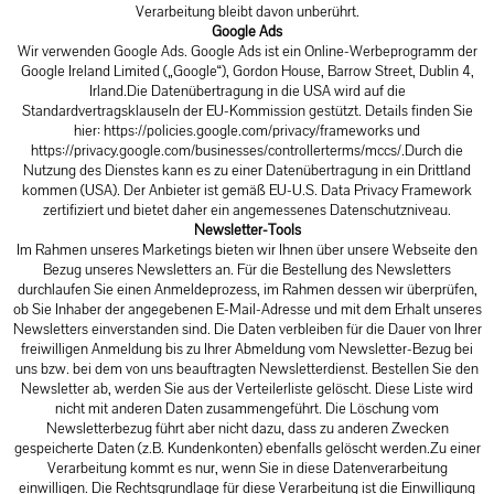
Verarbeitung bleibt davon unberührt.
Google Ads
Wir verwenden Google Ads. Google Ads ist ein Online-Werbeprogramm der
Google Ireland Limited („Google“), Gordon House, Barrow Street, Dublin 4,
Irland.Die Datenübertragung in die USA wird auf die
Standardvertragsklauseln der EU-Kommission gestützt. Details finden Sie
hier:
https://policies.google.com/privacy/frameworks
und
https://privacy.google.com/businesses/controllerterms/mccs/.Durch
die
Nutzung des Dienstes kann es zu einer Datenübertragung in ein Drittland
kommen (USA). Der Anbieter ist gemäß EU-U.S. Data Privacy Framework
zertifiziert und bietet daher ein angemessenes Datenschutzniveau.
Newsletter-Tools
Im Rahmen unseres Marketings bieten wir Ihnen über unsere Webseite den
Bezug unseres Newsletters an. Für die Bestellung des Newsletters
durchlaufen Sie einen Anmeldeprozess, im Rahmen dessen wir überprüfen,
ob Sie Inhaber der angegebenen E-Mail-Adresse und mit dem Erhalt unseres
Newsletters einverstanden sind. Die Daten verbleiben für die Dauer von Ihrer
freiwilligen Anmeldung bis zu Ihrer Abmeldung vom Newsletter-Bezug bei
uns bzw. bei dem von uns beauftragten Newsletterdienst. Bestellen Sie den
Newsletter ab, werden Sie aus der Verteilerliste gelöscht. Diese Liste wird
nicht mit anderen Daten zusammengeführt. Die Löschung vom
Newsletterbezug führt aber nicht dazu, dass zu anderen Zwecken
gespeicherte Daten (z.B. Kundenkonten) ebenfalls gelöscht werden.Zu einer
Verarbeitung kommt es nur, wenn Sie in diese Datenverarbeitung
einwilligen. Die Rechtsgrundlage für diese Verarbeitung ist die Einwilligung