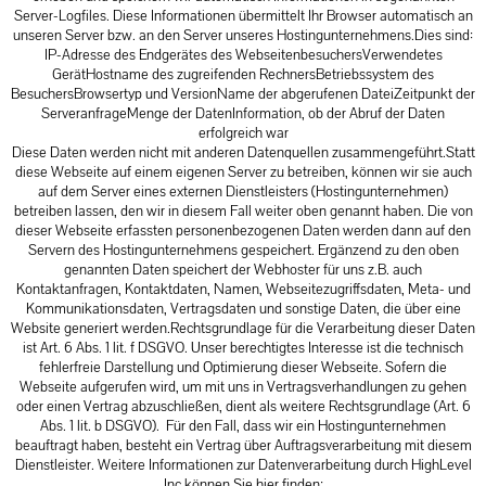
Server-Logfiles. Diese Informationen übermittelt Ihr Browser automatisch an
unseren Server bzw. an den Server unseres Hostingunternehmens.Dies sind:
IP-Adresse des Endgerätes des WebseitenbesuchersVerwendetes
GerätHostname des zugreifenden RechnersBetriebssystem des
BesuchersBrowsertyp und VersionName der abgerufenen DateiZeitpunkt der
ServeranfrageMenge der DatenInformation, ob der Abruf der Daten
erfolgreich war
Diese Daten werden nicht mit anderen Datenquellen zusammengeführt.Statt
diese Webseite auf einem eigenen Server zu betreiben, können wir sie auch
auf dem Server eines externen Dienstleisters (Hostingunternehmen)
betreiben lassen, den wir in diesem Fall weiter oben genannt haben. Die von
dieser Webseite erfassten personenbezogenen Daten werden dann auf den
Servern des Hostingunternehmens gespeichert. Ergänzend zu den oben
genannten Daten speichert der Webhoster für uns z.B. auch
Kontaktanfragen, Kontaktdaten, Namen, Webseitezugriffsdaten, Meta- und
Kommunikationsdaten, Vertragsdaten und sonstige Daten, die über eine
Website generiert werden.Rechtsgrundlage für die Verarbeitung dieser Daten
ist Art. 6 Abs. 1 lit. f DSGVO. Unser berechtigtes Interesse ist die technisch
fehlerfreie Darstellung und Optimierung dieser Webseite. Sofern die
Webseite aufgerufen wird, um mit uns in Vertragsverhandlungen zu gehen
oder einen Vertrag abzuschließen, dient als weitere Rechtsgrundlage (Art. 6
Abs. 1 lit. b DSGVO). Für den Fall, dass wir ein Hostingunternehmen
beauftragt haben, besteht ein Vertrag über Auftragsverarbeitung mit diesem
Dienstleister. Weitere Informationen zur Datenverarbeitung durch HighLevel
Inc können Sie hier finden: