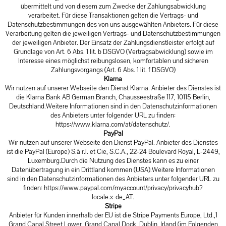
übermittelt und von diesem zum Zwecke der Zahlungsabwicklung
verarbeitet. Für diese Transaktionen gelten die Vertrags- und
Datenschutzbestimmungen des von uns ausgewählten Anbieters. Für diese
Verarbeitung gelten die jeweiligen Vertrags- und Datenschutzbestimmungen
der jeweiligen Anbieter. Der Einsatz der Zahlungsdienstleister erfolgt auf
Grundlage von Art. 6 Abs. 1 lit. b DSGVO (Vertragsabwicklung) sowie im
Interesse eines möglichst reibungslosen, komfortablen und sicheren
Zahlungsvorgangs (Art. 6 Abs. 1 lit. f DSGVO)
Klarna
Wir nutzen auf unserer Webseite den Dienst Klarna. Anbieter des Dienstes ist
die Klarna Bank AB German Branch, Chausseestraße 117, 10115 Berlin,
Deutschland.Weitere Informationen sind in den Datenschutzinformationen
des Anbieters unter folgender URL zu finden:
https://www.klarna.com/at/datenschutz/
.
PayPal
Wir nutzen auf unserer Webseite den Dienst PayPal. Anbieter des Dienstes
ist die PayPal (Europe) S.à r.l. et Cie, S.C.A., 22-24 Boulevard Royal, L-2449,
Luxemburg.Durch die Nutzung des Dienstes kann es zu einer
Datenübertragung in ein Drittland kommen (USA).Weitere Informationen
sind in den Datenschutzinformationen des Anbieters unter folgender URL zu
finden:
https://www.paypal.com/myaccount/privacy/privacyhub?
locale.x=de_AT
.
Stripe
Anbieter für Kunden innerhalb der EU ist die Stripe Payments Europe, Ltd.,1
Grand Canal Street Lower, Grand Canal Dock, Dublin, Irland (im Folgenden