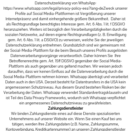
Datenschutzerklärung von WhatsApp:
https://www.whatsapp.com/legal/privacy-policy-eea?lang=deZweck
unserer
Profile auf Social Media-Plattformen ist Vergrößerung unserer
Internetpräsenz und damit einhergehende größere Bekanntheit. Daher ist
als Rechtsgrundlage berechtigtes Interesse gem. Art. 6 Abs. 1 lit. f DSGVO
heranzuziehen. Weiters ist bezüglich den Verarbeitungstätigkeiten durch die
sozialen Netzwerke, auf deren eigene Rechtsgrundlagen (z. B. Einwilligung
gem. Art. 6 Abs. 1 lit. a DSGVO) zu verweisen, welche Sie der jeweiligen
Datenschutzerklärung entnehmen. Grundsätzlich sind wir gemeinsam mit
der Social-Media-Plattform für die beim Besuch unseres Profils ausgelösten
Datenverarbeitungsvorgänge verantwortlich. Daher können Sie Ihre
Betroffenenrechte gem. Art. 15ff DGSVO gegenüber der Social Media-
Plattform als auch gegenüber uns geltend machen. Wir weisen jedoch
daraufhin, dass wir keinen Einfluss auf die Datenverarbeitung durch die
Social Media-Plattform nehmen können. Whatsapp überträgt und verarbeitet
Daten auch in den USA. Derzeit besteht für Datentransfers in die USA kein
angemessenen Schutzniveau. Aus diesem Grund bestehen Risiken bei der
Verarbeitung der Daten. Whatsapp verwendet Standardvertragsklauseln und
ist Teil des Data Privacy Frameworks, wodurch sich Whatsapp verpflichtet
ein angemessenes Datenschutzniveau zu gewährleisten.
Zahlungsdienstleister
Wir binden Zahlungsdienste eines auf diese Dienste spezialisierten
Unternehmens auf unserer Website ein. Wenn Sie einen Kauf bei uns
tätigen, werden Ihre Zahlungsdaten (z.B. Name, Zahlungssumme,
Kontoverbindung, Kreditkartennummer) an unseren Zahlungsdienstleister